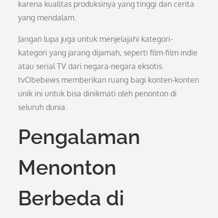
karena kualitas produksinya yang tinggi dan cerita
yang mendalam.
Jangan lupa juga untuk menjelajahi kategori-
kategori yang jarang dijamah, seperti film-film indie
atau serial TV dari negara-negara eksotis.
tvObebews memberikan ruang bagi konten-konten
unik ini untuk bisa dinikmati oleh penonton di
seluruh dunia.
Pengalaman
Menonton
Berbeda di