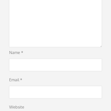
Name
*
Email
*
Website