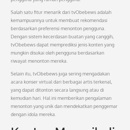
Salah satu fitur menarik dari tvObebews adalah
kemampuannya untuk membuat rekomendasi
berdasarkan preferensi menonton pengguna.
Dengan sistem kecerdasan buatan yang canggih,
tvObebews dapat memprediksi jenis konten yang
mungkin disukai oleh pengguna berdasarkan
riwayat menonton mereka.
Selain itu, tvObebews juga sering mengadakan
acara konser virtual dari berbagai artis terkenal,
yang dapat ditonton secara langsung atau di
kemudian hari. Hal ini memberikan pengalaman
menonton yang unik dan mendekatkan penggemar
dengan idola mereka.