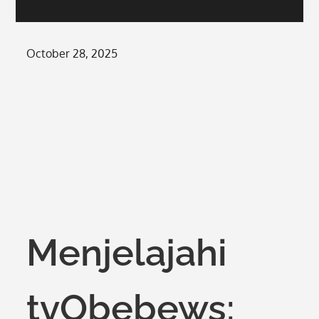
Posted
October 28, 2025
on
Menjelajahi
tvObebews: