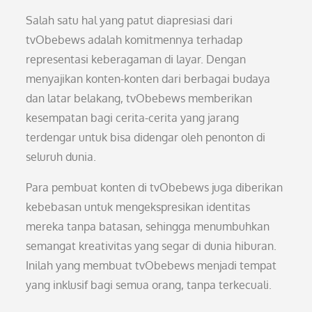
Salah satu hal yang patut diapresiasi dari
tvObebews adalah komitmennya terhadap
representasi keberagaman di layar. Dengan
menyajikan konten-konten dari berbagai budaya
dan latar belakang, tvObebews memberikan
kesempatan bagi cerita-cerita yang jarang
terdengar untuk bisa didengar oleh penonton di
seluruh dunia.
Para pembuat konten di tvObebews juga diberikan
kebebasan untuk mengekspresikan identitas
mereka tanpa batasan, sehingga menumbuhkan
semangat kreativitas yang segar di dunia hiburan.
Inilah yang membuat tvObebews menjadi tempat
yang inklusif bagi semua orang, tanpa terkecuali.