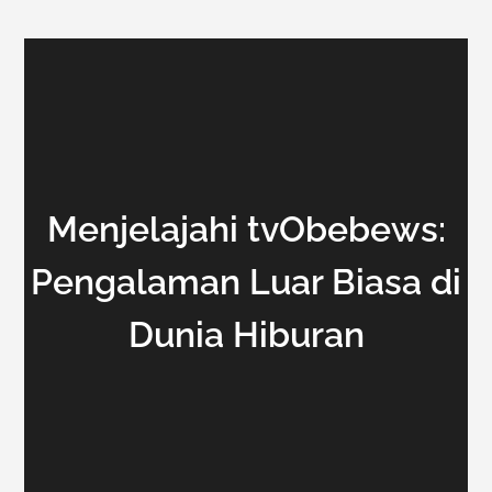
Menjelajahi tvObebews:
Pengalaman Luar Biasa di
Dunia Hiburan