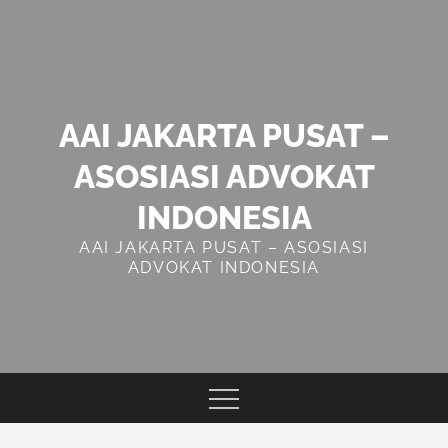
Skip
to
content
AAI JAKARTA PUSAT –
ASOSIASI ADVOKAT
INDONESIA
AAI JAKARTA PUSAT – ASOSIASI
ADVOKAT INDONESIA