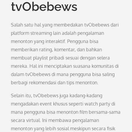
tvObebews
Salah satu hal yang membedakan tvObebews dari
platform streaming lain adalah pengalaman
menonton yang interaktif. Pengguna bisa
memberikan rating, komentar, dan bahkan
membuat playlist pribadi sesuai dengan selera
mereka. Hal ini menciptakan suasana komunitas di
dalam tvObebews di mana pengguna bisa saling
berbagi rekomendasi dan tips menonton.
Selain itu, tvObebews juga kadang-kadang
mengadakan event khusus seperti watch party di
mana pengguna bisa menonton film bersama-sama
secara virtual. Ini membawa pengalaman
menonton yang lebih sosial meskipun secara fisik