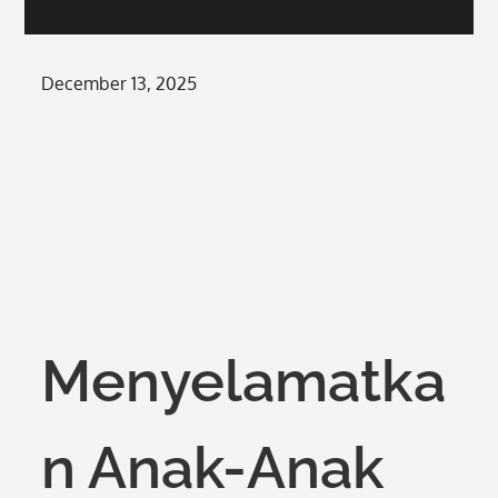
Posted
December 13, 2025
on
Menyelamatka
n Anak-Anak