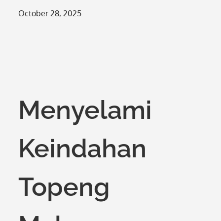
Posted
October 28, 2025
on
Menyelami
Keindahan
Topeng