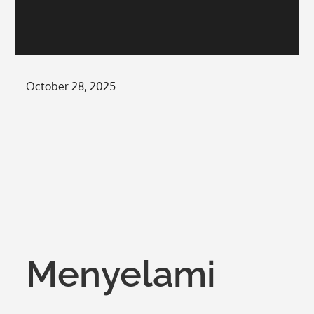
Posted
October 28, 2025
on
Menyelami