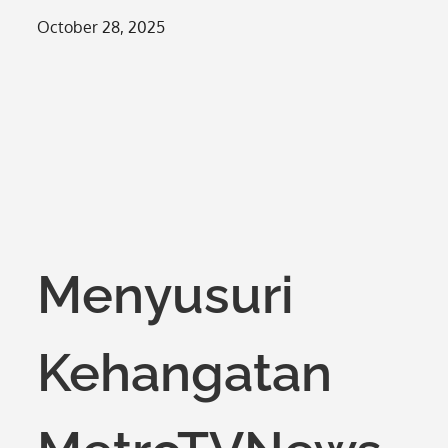
Posted
October 28, 2025
on
Menyusuri
Kehangatan