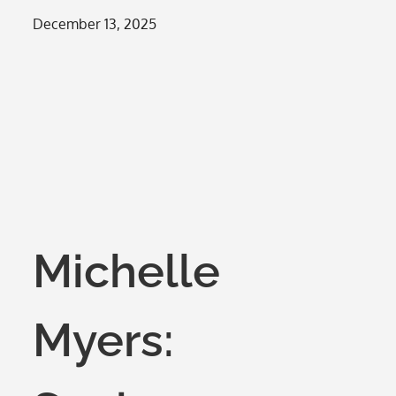
Posted
December 13, 2025
on
Michelle
Myers: