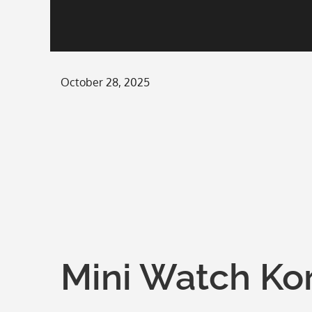
Posted
October 28, 2025
on
Mini Watch Kor