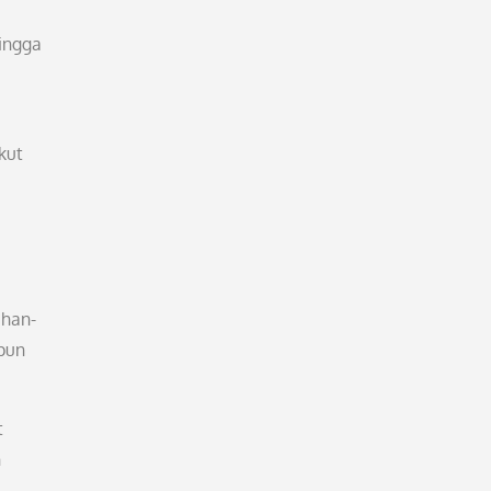
hingga
kut
ahan-
 pun
t
n