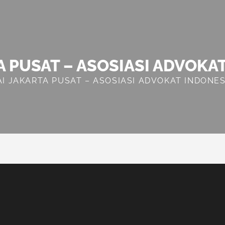
A PUSAT – ASOSIASI ADVOKA
AI JAKARTA PUSAT – ASOSIASI ADVOKAT INDONES