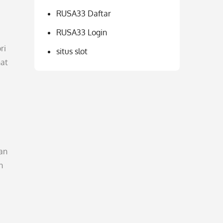
RUSA33 Daftar
RUSA33 Login
ri
situs slot
hat
an
n