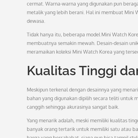
cermat. Warna-warna yang digunakan pun beraga
metalik yang lebih berani. Hal ini membuat Mini
dewasa.
Tidak hanya itu, beberapa model Mini Watch Korea
membuatnya semakin mewah. Desain-desain unik se
meramaikan koleksi Mini Watch Korea yang tersed
Kualitas Tinggi d
Meskipun terkenal dengan desainnya yang menari
bahan yang digunakan dipilih secara teliti untuk
canggih sehingga akurasinya sangat baik.
Yang menarik adalah, meski memiliki kualitas ting
banyak orang tertarik untuk memiliki satu atau b
harga yang bersahabat, siapa pun bisa tampil st