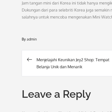
Jam tangan mini dari Korea ini tidak hanya mengik
Dukungan dari para selebriti Korea juga semakin 
salahnya untuk mencoba mengenakan Mini Watch K
By
admin
Menjelajahi Keunikan Jey2 Shop: Tempat
Post
Belanja Unik dan Menarik
navigation
Leave a Reply