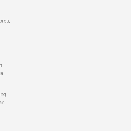
orea,
m
ga
ang
gan