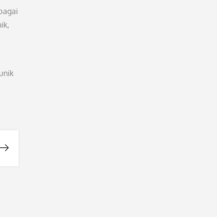
bagai
ik,
unik