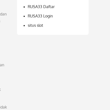
RUSA33 Daftar
 dan
RUSA33 Login
a
situs slot
gan
k
idak