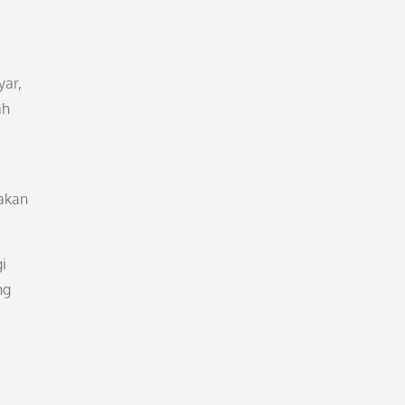
yar,
ah
akan
i
ng