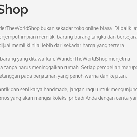
Shop
derTheWorldShop bukan sekadar toko online biasa. Di balik la
enjemput impian memiliki barang-barang langka dan bersejar
jual memiliki nilai lebih dari sekadar harga yang tertera.
iap barang yang ditawarkan, WanderTheWorldShop menjelma
nia tanpa harus meninggalkan rumah. Setiap pembelian merup
langgan pada perjalanan yang penuh warna dan kejutan.
g antik dan seni karya handmade, jangan ragu untuk mengunjung
s yang akan mengisi koleksi pribadi Anda dengan cerita ya