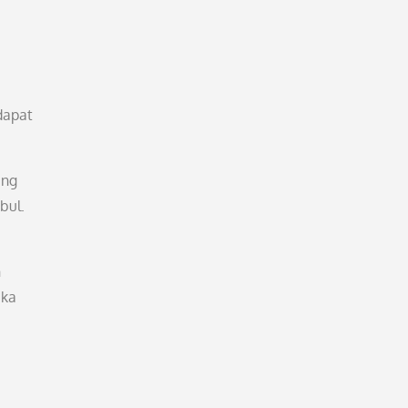
dapat
ang
bul.
n
eka