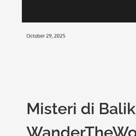
Posted
October 29, 2025
on
Misteri di Balik
WanderTheWo