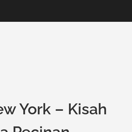
ew York – Kisah
ta Pecinan