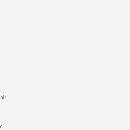
air
am