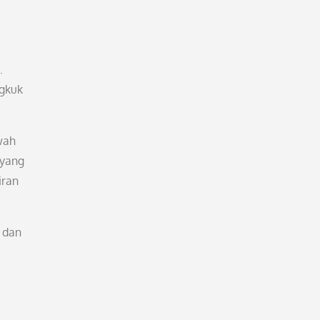
.
ngkuk
wah
 yang
iran
 dan