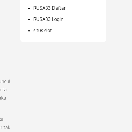
RUSA33 Daftar
RUSA33 Login
situs slot
uncul
ota
aka
ka
r tak