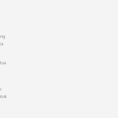
ang
ta
 tua
b
ntuk