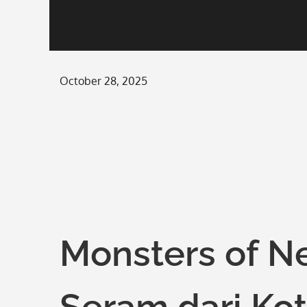
Posted
October 28, 2025
on
Monsters of N
Seram dari Ko