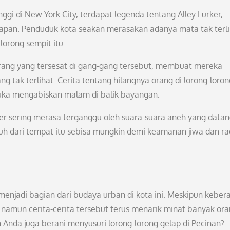
ggi di New York City, terdapat legenda tentang Alley Lurker,
lapan. Penduduk kota seakan merasakan adanya mata tak terl
orong sempit itu.
rang yang tersesat di gang-gang tersebut, membuat mereka
 tak terlihat. Cerita tentang hilangnya orang di lorong-loron
 suka mengabiskan malam di balik bayangan.
ker sering merasa terganggu oleh suara-suara aneh yang data
h dari tempat itu sebisa mungkin demi keamanan jiwa dan ra
menjadi bagian dari budaya urban di kota ini. Meskipun kebe
 namun cerita-cerita tersebut terus menarik minat banyak or
h Anda juga berani menyusuri lorong-lorong gelap di Pecinan?