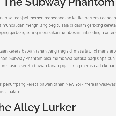
: The Subway Phantom
ork bisa menjadi momen menegangkan ketika bertemu dengan
 muncul dan menghilang begitu saja di dalam gerbong kereta
ujung gerbong sering merasakan hembusan nafas dingin di te
aan kereta bawah tanah yang tragis di masa lalu, di mana ar
Konon, Subway Phantom bisa membawa petaka bagi siapa pun
iun-stasiun kereta bawah tanah juga sering merasa ada kehad
k penumpang kereta bawah tanah New York merasa was-was
arut malam.
he Alley Lurker