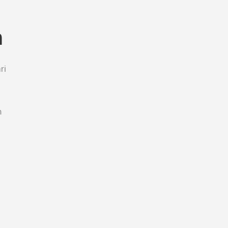
n
ri
n