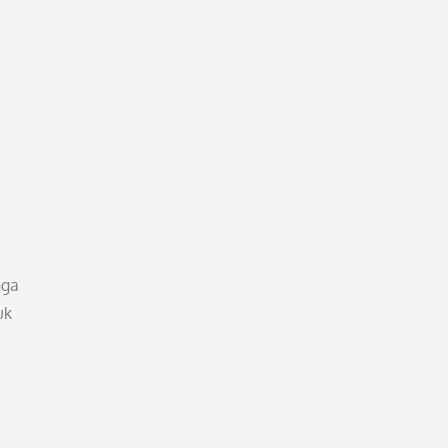
nga
uk