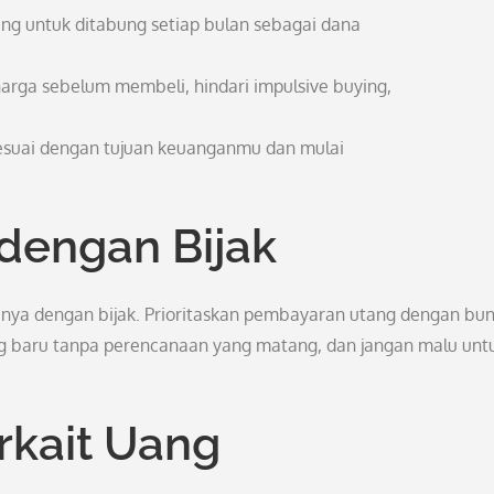
ng untuk ditabung setiap bulan sebagai dana
arga sebelum membeli, hindari impulsive buying,
 sesuai dengan tujuan keuanganmu dan mulai
dengan Bijak
nya dengan bijak. Prioritaskan pembayaran utang dengan bu
ng baru tanpa perencanaan yang matang, dan jangan malu unt
rkait Uang