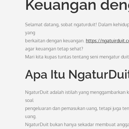
Keuangan deng
Selamat datang, sobat ngaturduit! Dalam kehidupan
yang
berkaitan dengan keuangan.
https://ngatuirduit.
agar keuangan tetap sehat?
Mari kita kupas tuntas tentang seni mengatur dui
Apa Itu NgaturDui
NgaturDuit adalah istilah yang menggambarkan ke
soal
pengeluaran dan pemasukan uang, tetapi juga te
uang.
NgaturDuit bukan hanya sekadar membuat anggara