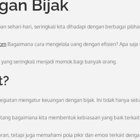
an Bijak
 sehari-hari, seringkali kita dihadapi dengan berbagai piliha
com
Bagaimana cara mengelola uang dengan efisien? Apa saja 
t yang seringkali menjadi momok bagi banyak orang.
t?
giatan mengatur keuangan dengan bijak. Ini tidak hanya seb
ntang bagaimana kita membentuk kebiasaan yang baik terkait
n, tetapi juga memahami pola pikir dan emosi terkait deng