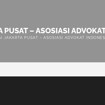
A PUSAT – ASOSIASI ADVOKA
AI JAKARTA PUSAT – ASOSIASI ADVOKAT INDONES