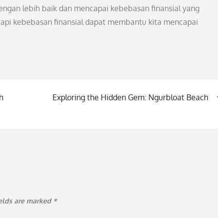
 dengan lebih baik dan mencapai kebebasan finansial yang
tetapi kebebasan finansial dapat membantu kita mencapai
h
Exploring the Hidden Gem: Ngurbloat Beach
ields are marked
*