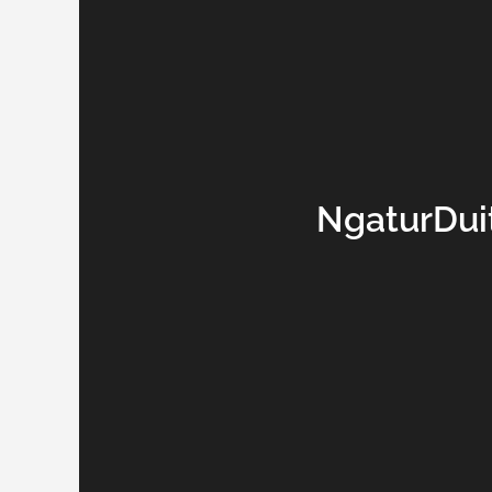
NgaturDui