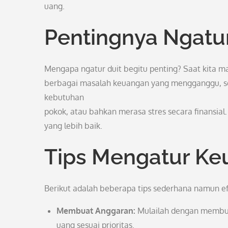
uang.
Pentingnya Ngatu
Mengapa ngatur duit begitu penting? Saat kita 
berbagai masalah keuangan yang mengganggu, s
kebutuhan
pokok, atau bahkan merasa stres secara finansia
yang lebih baik.
Tips Mengatur Ke
Berikut adalah beberapa tips sederhana namun e
Membuat Anggaran:
Mulailah dengan membua
uang sesuai prioritas.