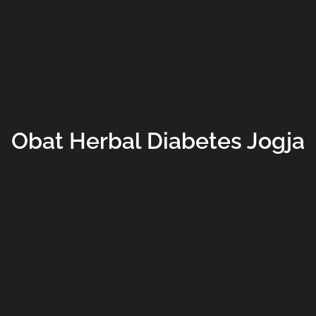
Obat Herbal Diabetes Jogja