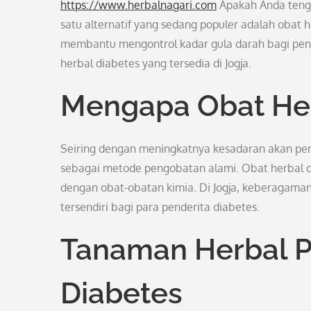
https://www.herbalnagari.com
Apakah Anda tenga
satu alternatif yang sedang populer adalah obat h
membantu mengontrol kadar gula darah bagi pende
herbal diabetes yang tersedia di Jogja.
Mengapa Obat He
Seiring dengan meningkatnya kesadaran akan pent
sebagai metode pengobatan alami. Obat herbal ce
dengan obat-obatan kimia. Di Jogja, keberagaman
tersendiri bagi para penderita diabetes.
Tanaman Herbal Po
Diabetes