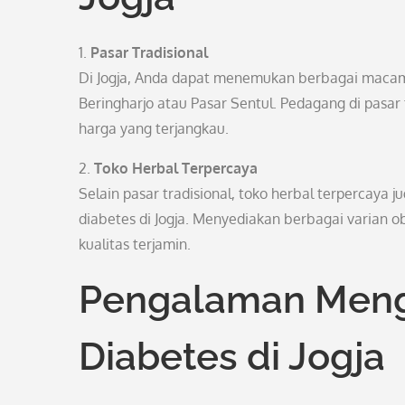
1.
Pasar Tradisional
Di Jogja, Anda dapat menemukan berbagai macam o
Beringharjo atau Pasar Sentul. Pedagang di pasar
harga yang terjangkau.
2.
Toko Herbal Terpercaya
Selain pasar tradisional, toko herbal terpercaya 
diabetes di Jogja. Menyediakan berbagai varian o
kualitas terjamin.
Pengalaman Meng
Diabetes di Jogja