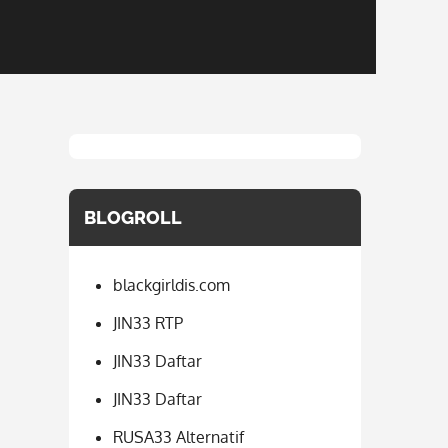
BLOGROLL
blackgirldis.com
JIN33 RTP
JIN33 Daftar
JIN33 Daftar
RUSA33 Alternatif