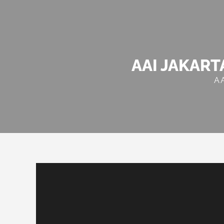
Skip
to
content
AAI JAKART
A