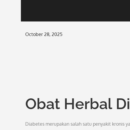
Posted
October 28, 2025
on
Obat Herbal D
Diabetes merupakan salah satu penyakit kronis y