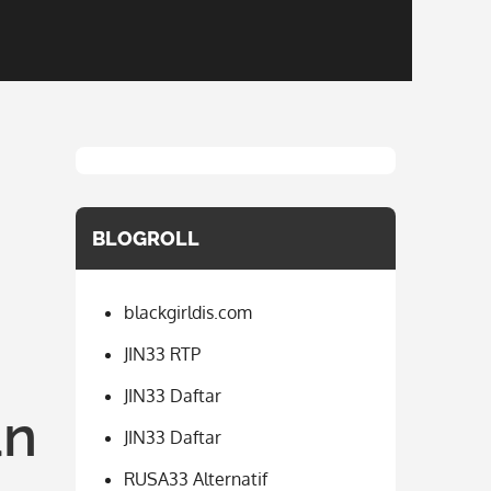
BLOGROLL
blackgirldis.com
JIN33 RTP
JIN33 Daftar
an
JIN33 Daftar
RUSA33 Alternatif