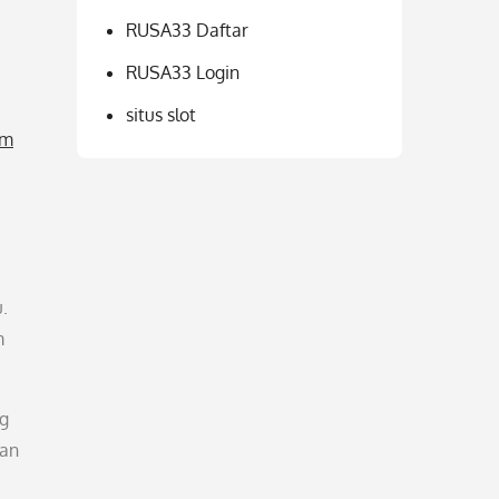
RUSA33 Daftar
RUSA33 Login
situs slot
om
.
m
ng
dan