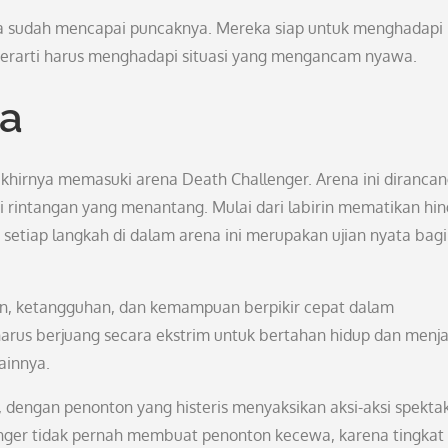
rta sudah mencapai puncaknya. Mereka siap untuk menghadapi
erarti harus menghadapi situasi yang mengancam nyawa.
na
akhirnya memasuki arena Death Challenger. Arena ini diranca
 rintangan yang menantang. Mulai dari labirin mematikan hi
 setiap langkah di dalam arena ini merupakan ujian nyata bagi
an, ketangguhan, dan kemampuan berpikir cepat dalam
rus berjuang secara ekstrim untuk bertahan hidup dan menja
ainnya.
dengan penonton yang histeris menyaksikan aksi-aksi spekta
enger tidak pernah membuat penonton kecewa, karena tingkat