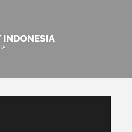
T INDONESIA
IA