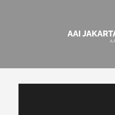
Skip
to
content
AAI JAKART
A