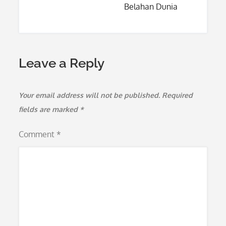
Belahan Dunia
Leave a Reply
Your email address will not be published.
Required
fields are marked
*
Comment
*