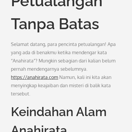
Petualangan
Tanpa Batas
Selamat datang, para pencinta petualangan! Apa
yang ada di benakmu ketika mendengar kata
“Anahirata”? Mungkin sebagian dari kalian belum
pernah mendengarnya sebelumnya.
https://anahirata.com
Namun, kali ini kita akan
menyingkap keajaiban dan misteri di balik kata
tersebut.
Keindahan Alam
Anahirata