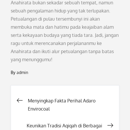
Anahirata bukan sekadar sebuah tempat, namun
sebuah pengalaman hidup yang tak terlupakan.
Petualangan di pulau tersembunyi ini akan
membuka mata dan hatimu pada keajaiban alam
serta kekayaan budaya yang tiada tara. Jadi, jangan
ragu untuk merencanakan perjalananmu ke
Anahirata dan ikuti alur petualangan tanpa batas
yang menunggumu!
By
admin
Post
Menyingkap Fakta Perihal Adaro
Envirocoal
navigation
Keunikan Tradisi Aqiqah di Berbagai