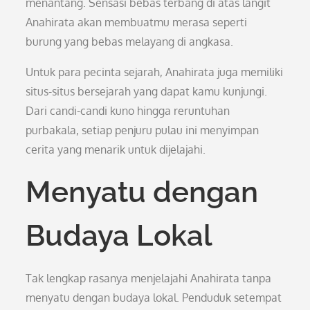
menantang. Sensasi bebas terbang di atas langit
Anahirata akan membuatmu merasa seperti
burung yang bebas melayang di angkasa.
Untuk para pecinta sejarah, Anahirata juga memiliki
situs-situs bersejarah yang dapat kamu kunjungi.
Dari candi-candi kuno hingga reruntuhan
purbakala, setiap penjuru pulau ini menyimpan
cerita yang menarik untuk dijelajahi.
Menyatu dengan
Budaya Lokal
Tak lengkap rasanya menjelajahi Anahirata tanpa
menyatu dengan budaya lokal. Penduduk setempat