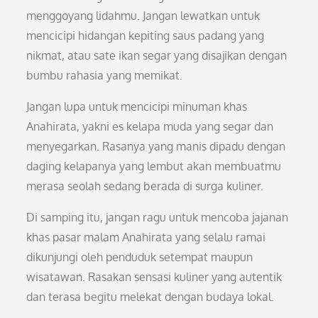
menggoyang lidahmu. Jangan lewatkan untuk
mencicipi hidangan kepiting saus padang yang
nikmat, atau sate ikan segar yang disajikan dengan
bumbu rahasia yang memikat.
Jangan lupa untuk mencicipi minuman khas
Anahirata, yakni es kelapa muda yang segar dan
menyegarkan. Rasanya yang manis dipadu dengan
daging kelapanya yang lembut akan membuatmu
merasa seolah sedang berada di surga kuliner.
Di samping itu, jangan ragu untuk mencoba jajanan
khas pasar malam Anahirata yang selalu ramai
dikunjungi oleh penduduk setempat maupun
wisatawan. Rasakan sensasi kuliner yang autentik
dan terasa begitu melekat dengan budaya lokal.