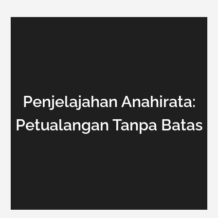
Penjelajahan Anahirata:
Petualangan Tanpa Batas