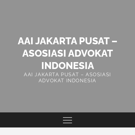
Skip
to
content
AAI JAKARTA PUSAT –
ASOSIASI ADVOKAT
INDONESIA
AAI JAKARTA PUSAT – ASOSIASI
ADVOKAT INDONESIA