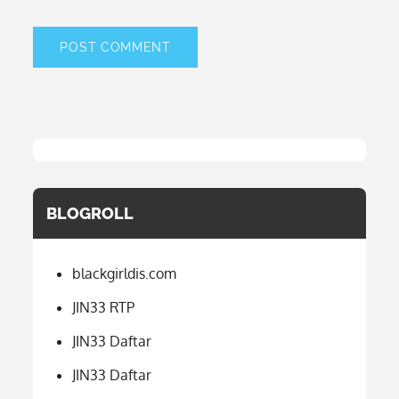
BLOGROLL
blackgirldis.com
JIN33 RTP
JIN33 Daftar
JIN33 Daftar