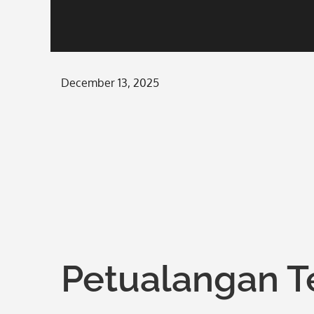
Posted
December 13, 2025
on
Petualangan T