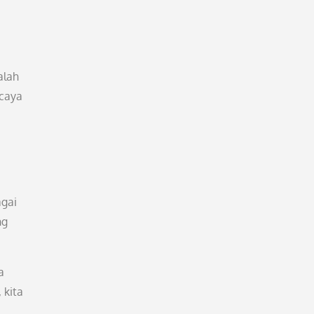
alah
rcaya
agai
ng
a
 kita