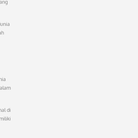
yang
dunia
ah
nia
dalam
al di
iliki