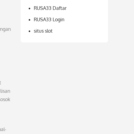
RUSA33 Daftar
RUSA33 Login
angan
situs slot
t
lisan
sosok
al-