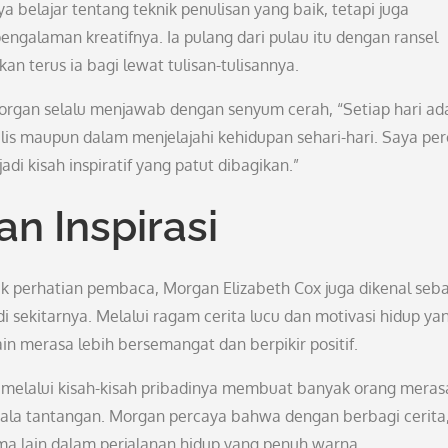
belajar tentang teknik penulisan yang baik, tetapi juga
galaman kreatifnya. Ia pulang dari pulau itu dengan ransel
an terus ia bagi lewat tulisan-tulisannya.
Morgan selalu menjawab dengan senyum cerah, “Setiap hari ad
ulis maupun dalam menjelajahi kehidupan sehari-hari. Saya pe
i kisah inspiratif yang patut dibagikan.”
n Inspirasi
 perhatian pembaca, Morgan Elizabeth Cox juga dikenal seb
 sekitarnya. Melalui ragam cerita lucu dan motivasi hidup ya
in merasa lebih bersemangat dan berpikir positif.
melalui kisah-kisah pribadinya membuat banyak orang meras
ala tantangan. Morgan percaya bahwa dengan berbagi cerita,
ma lain dalam perjalanan hidup yang penuh warna.