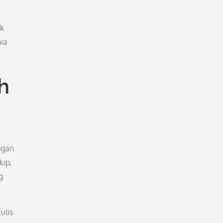
uk
nia
h
ngan
dup,
g
ulis