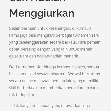
Menggiurkan
Selain bermain untuk kesenangan, di Puma33
kamu juga bisa mengikuti berbagai turnamen seru
yang diselenggarakan secara berkala. Para pemain
dapat bersaing dengan yang lain untuk meraih
gelar juara dan hadiah-hadiah menarik.
Dari turnamen slot hingga kompetisi poker, semua
bisa kamu ikuti sesuai minatmu. Sensasi bertarung
secara online melawan pemain lain yang memiliki
skill berbeda akan memberikan pengalaman yang
tak terlupakan.
Tidak hanya itu, hadiah yang ditawarkan juga