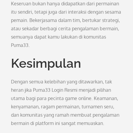
Keseruan bukan hanya didapatkan dari permainan
itu sendiri, tetapi juga dari interaksi dengan sesama
pemain. Bekerjasama dalam tim, bertukar strategi,
atau sekadar berbagi cerita pengalaman bermain,
semuanya dapat kamu lakukan di komunitas
Puma33.
Kesimpulan
Dengan semua kelebihan yang ditawarkan, tak
heran jika Puma33 Login Resmi menjadi pilihan
utama bagi para pecinta game online. Keamanan,
kenyamanan, ragam permainan, turnamen seru,
dan komunitas yang ramah membuat pengalaman
bermain di platform ini sangat memuaskan.