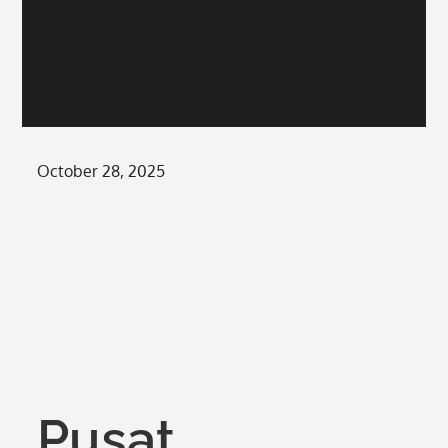
Posted
October 28, 2025
on
Pusat