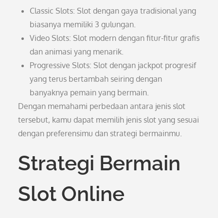
Classic Slots: Slot dengan gaya tradisional yang
biasanya memiliki 3 gulungan.
Video Slots: Slot modern dengan fitur-fitur grafis
dan animasi yang menarik.
Progressive Slots: Slot dengan jackpot progresif
yang terus bertambah seiring dengan
banyaknya pemain yang bermain.
Dengan memahami perbedaan antara jenis slot
tersebut, kamu dapat memilih jenis slot yang sesuai
dengan preferensimu dan strategi bermainmu.
Strategi Bermain
Slot Online