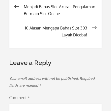
Post
Menjadi Bahas Slot Akurat: Pengalaman
Bermain Slot Online
navigation
10 Alasan Mengapa Bahas Slot 303
Layak Dicoba!
Leave a Reply
Your email address will not be published.
Required
fields are marked
*
Comment
*