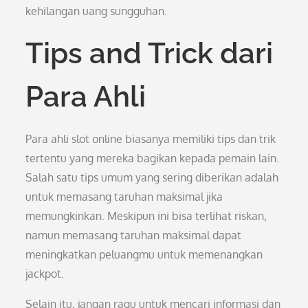
kehilangan uang sungguhan.
Tips and Trick dari
Para Ahli
Para ahli slot online biasanya memiliki tips dan trik
tertentu yang mereka bagikan kepada pemain lain.
Salah satu tips umum yang sering diberikan adalah
untuk memasang taruhan maksimal jika
memungkinkan. Meskipun ini bisa terlihat riskan,
namun memasang taruhan maksimal dapat
meningkatkan peluangmu untuk memenangkan
jackpot.
Selain itu, jangan ragu untuk mencari informasi dan