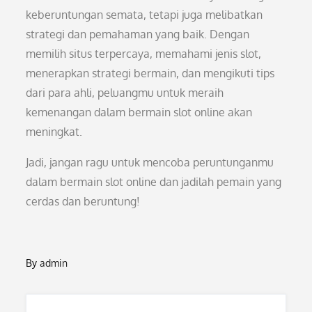
keberuntungan semata, tetapi juga melibatkan
strategi dan pemahaman yang baik. Dengan
memilih situs terpercaya, memahami jenis slot,
menerapkan strategi bermain, dan mengikuti tips
dari para ahli, peluangmu untuk meraih
kemenangan dalam bermain slot online akan
meningkat.
Jadi, jangan ragu untuk mencoba peruntunganmu
dalam bermain slot online dan jadilah pemain yang
cerdas dan beruntung!
By
admin