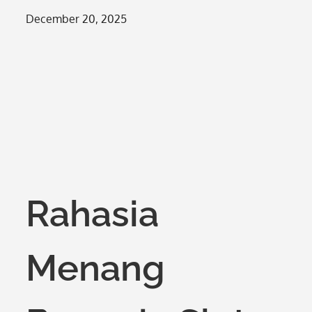
Posted
December 20, 2025
on
Rahasia
Menang