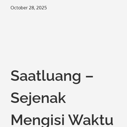
Posted
October 28, 2025
on
Saatluang –
Sejenak
Mengisi Waktu