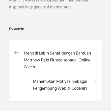
MetroTVNews terus sukses dan memberikan
inspirasi bagi generasi mendatang.
By
admin
Post
Menjadi Lebih Sehat dengan Bantuan
Matthew Reid Fitness sebagai Online
navigation
Coach
Menemukan Motivasi Sebagai
Pengembang Web di Codehihi