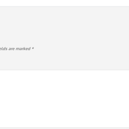
ields are marked
*