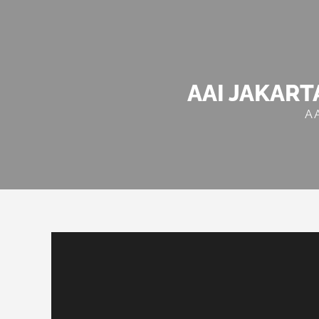
Skip
to
content
AAI JAKART
A