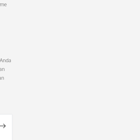
ame
 Anda
an
an