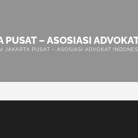
A PUSAT – ASOSIASI ADVOKA
AI JAKARTA PUSAT – ASOSIASI ADVOKAT INDONES