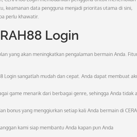
u, keamanan data pengguna menjadi prioritas utama di sini,
a perlu khawatir.
ERAH88 Login
an yang akan meningkatkan pengalaman bermain Anda. Fitur-
H88 Login sangatlah mudah dan cepat. Anda dapat membuat ak
gai game menarik dari berbagai genre, sehingga Anda tidak 
an bonus yang menggiurkan setiap kali Anda bermain di CER
anggan kami siap membantu Anda kapan pun Anda