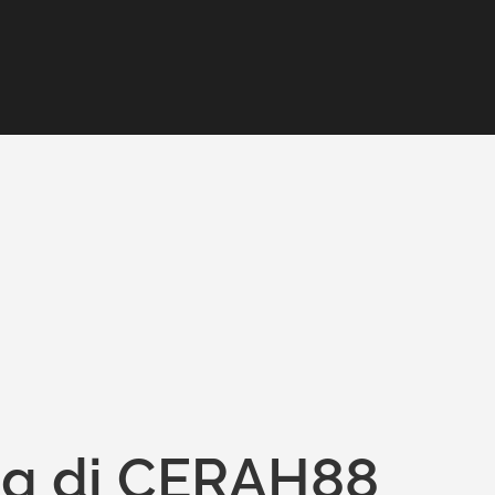
ng di CERAH88