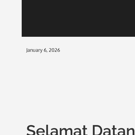
Posted
January 6, 2026
on
Selamat Data