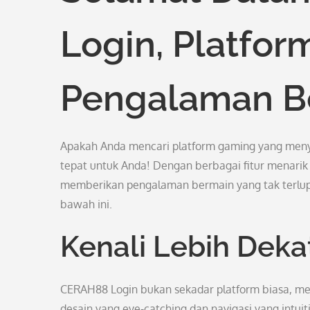
Login, Platfor
Pengalaman B
Apakah Anda mencari platform gaming yang men
tepat untuk Anda! Dengan berbagai fitur menari
memberikan pengalaman bermain yang tak terlu
bawah ini.
Kenali Lebih Dek
CERAH88 Login bukan sekadar platform biasa, me
desain yang eye-catching dan navigasi yang in