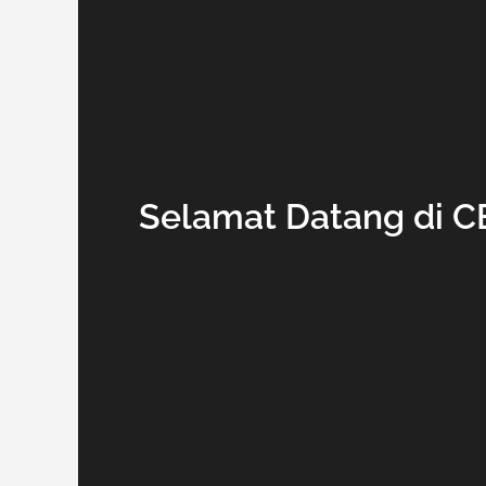
Selamat Datang di C