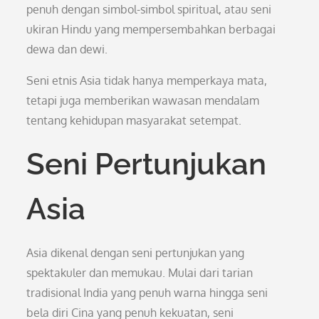
penuh dengan simbol-simbol spiritual, atau seni
ukiran Hindu yang mempersembahkan berbagai
dewa dan dewi.
Seni etnis Asia tidak hanya memperkaya mata,
tetapi juga memberikan wawasan mendalam
tentang kehidupan masyarakat setempat.
Seni Pertunjukan
Asia
Asia dikenal dengan seni pertunjukan yang
spektakuler dan memukau. Mulai dari tarian
tradisional India yang penuh warna hingga seni
bela diri Cina yang penuh kekuatan, seni