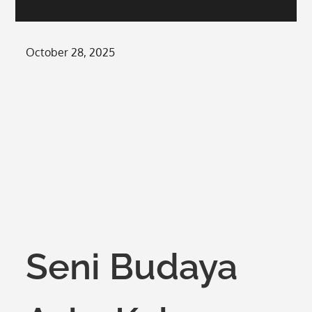
Posted
October 28, 2025
on
Seni Budaya