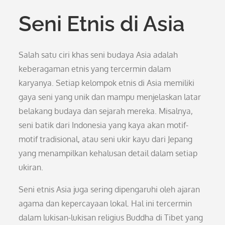
Seni Etnis di Asia
Salah satu ciri khas seni budaya Asia adalah
keberagaman etnis yang tercermin dalam
karyanya. Setiap kelompok etnis di Asia memiliki
gaya seni yang unik dan mampu menjelaskan latar
belakang budaya dan sejarah mereka. Misalnya,
seni batik dari Indonesia yang kaya akan motif-
motif tradisional, atau seni ukir kayu dari Jepang
yang menampilkan kehalusan detail dalam setiap
ukiran.
Seni etnis Asia juga sering dipengaruhi oleh ajaran
agama dan kepercayaan lokal. Hal ini tercermin
dalam lukisan-lukisan religius Buddha di Tibet yang