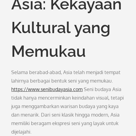
Asia: Kekayaan
Kultural yang
Memukau
Selama berabad-abad, Asia telah menjadi tempat
lahirnya berbagai bentuk seni yang memukau.
https://www.senibudayasia.com
Seni budaya Asia
tidak hanya mencerminkan keindahan visual, tetapi
juga menggambarkan warisan budaya yang kaya
dan menarik. Dari seni klasik hingga modern, Asia
memiliki beragam ekspresi seni yang layak untuk
dijelajahi.