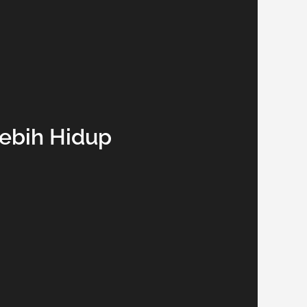
Lebih Hidup