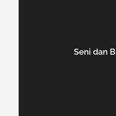
Seni dan B