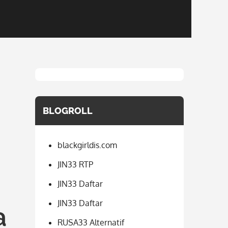
BLOGROLL
blackgirldis.com
JIN33 RTP
JIN33 Daftar
JIN33 Daftar
a
RUSA33 Alternatif