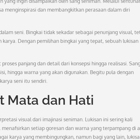
an yang ingin disampaikan oleh sang seniman. Melalui sentuha
isa menginspirasi dan membangkitkan perasaan dalam diri
alam seni. Bingkai tidak sekadar sebagai penunjang visual, te
 karya. Dengan pemilihan bingkai yang tepat, sebuah lukisan
 proses panjang dan detail dari konsepsi hingga realisasi. San
si, hingga warna yang akan digunakan. Begitu pula dengan
arya seni itu sendiri.
t Mata dan Hati
etasi visual dari imajinasi seniman. Lukisan ini sering kali
, menafsirkan setiap goresan dan warna yang terpampang di a
gai karya yang membingungkan, namun bagi yang lain, lukis