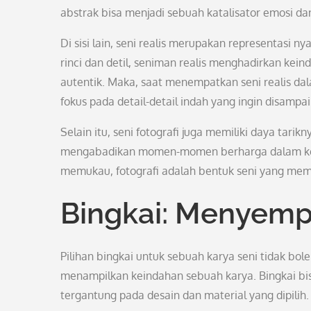
abstrak bisa menjadi sebuah katalisator emosi dan 
Di sisi lain, seni realis merupakan representasi ny
rinci dan detil, seniman realis menghadirkan kei
autentik. Maka, saat menempatkan seni realis da
fokus pada detail-detail indah yang ingin disampa
Selain itu, seni fotografi juga memiliki daya tarik
mengabadikan momen-momen berharga dalam keh
memukau, fotografi adalah bentuk seni yang memu
Bingkai: Menyemp
Pilihan bingkai untuk sebuah karya seni tidak bo
menampilkan keindahan sebuah karya. Bingkai bi
tergantung pada desain dan material yang dipilih.