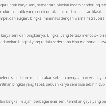
gat untuk karya seni, sementara bingkai logam cenderung leb
kiran cantik yang cocok untuk seni tradisional atau klasik.
pel dan elegan, bingkai minimalis dengan warna netral bisa
arya seni dan bingkainya. Bingkai yang terlalu mencolok bis
i, sedangkan bingkai yang terlalu sederhana bisa membuat kary
 melengkapi dalam menciptakan sebuah pengalaman visual ya
ilihan bingkai yang tepat, sebuah karya seni bisa lebih hidup
dan bingkai. Jelajahi berbagai jenis seni, temukan gaya yang pa