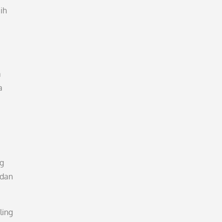
ih
a
a
ng
 dan
ling