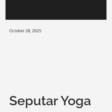
Posted
October 28, 2025
on
Seputar Yoga