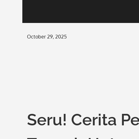
Posted
October 29, 2025
on
Seru! Cerita P