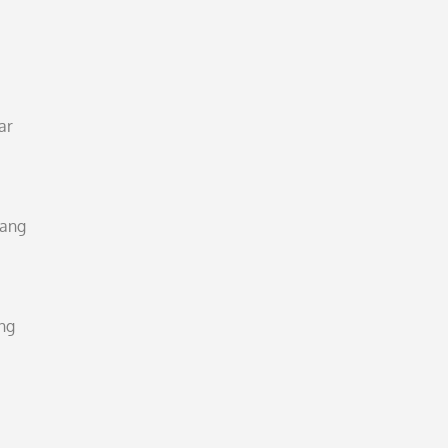
ar
tang
ng