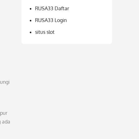
RUSA33 Daftar
RUSA33 Login
situs slot
jungi
mpur
g ada