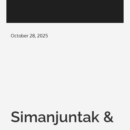
Posted
October 28, 2025
on
Simanjuntak &