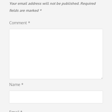
Your email address will not be published.
Required
fields are marked
*
Comment
*
Name
*