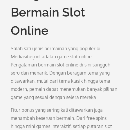
Bermain Slot
Online
Salah satu jenis permainan yang populer di
Mediasitusjudi adalah game slot online.
Pengalaman bermain slot online di sini sungguh
seru dan menarik. Dengan beragam tema yang
ditawarkan, mulai dari tema klasik hingga tema
modern, pemain dapat menemukan banyak pilihan
game yang sesuai dengan selera mereka.
Fitur bonus yang sering kali ditawarkan juga
menambah keseruan bermain. Dari free spins
hingga mini games interaktif, setiap putaran slot