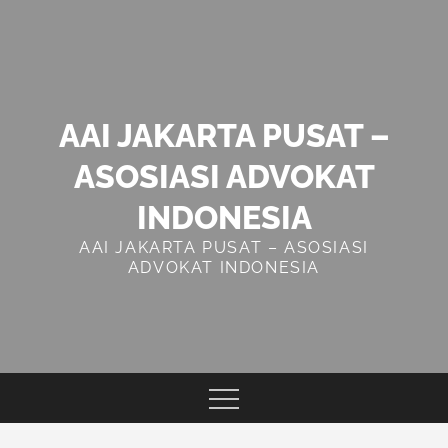
Skip
to
content
AAI JAKARTA PUSAT –
ASOSIASI ADVOKAT
INDONESIA
AAI JAKARTA PUSAT – ASOSIASI
ADVOKAT INDONESIA