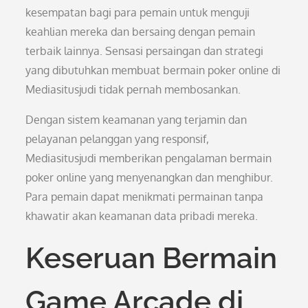
kesempatan bagi para pemain untuk menguji
keahlian mereka dan bersaing dengan pemain
terbaik lainnya. Sensasi persaingan dan strategi
yang dibutuhkan membuat bermain poker online di
Mediasitusjudi tidak pernah membosankan.
Dengan sistem keamanan yang terjamin dan
pelayanan pelanggan yang responsif,
Mediasitusjudi memberikan pengalaman bermain
poker online yang menyenangkan dan menghibur.
Para pemain dapat menikmati permainan tanpa
khawatir akan keamanan data pribadi mereka.
Keseruan Bermain
Game Arcade di