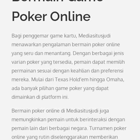
Poker Online
Bagi penggemar game kartu, Mediasitusjudi
menawarkan pengalaman bermain poker online
yang seru dan menantang. Dengan berbagai jenis
varian poker yang tersedia, pemain dapat memilih
permainan sesuai dengan keahlian dan preferensi
mereka. Mulai dari Texas Hold’em hingga Omaha,
ada banyak pilihan game poker yang dapat
dimainkan di platform ini.
Bermain poker online di Mediasitusjudi juga
memungkinkan pemain untuk berinteraksi dengan
pemain lain dari berbagai negara. Turnamen poker
online yang rutin diselenggarakan memberikan