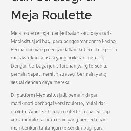
Meja Roulette
Meja roulette juga menjadi salah satu daya tarik
Mediasitusjudi bagi para penggemar game kasino.
Permainan yang mengandalkan keberuntungan ini
menawarkan sensasi yang unik dan menarik.
Dengan berbagai jenis taruhan yang tersedia,
pemain dapat memilih strategi bermain yang
sesuai dengan gaya mereka.
Di platform Mediasitusjudi, pemain dapat
menikmati berbagai versi roulette, mulai dari
roulette Amerika hingga roulette Eropa. Setiap
versi memiliki aturan main yang berbeda dan
memberikan tantangan tersendiri bagi para