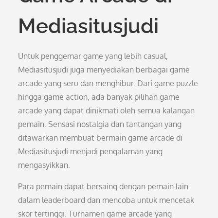
Mediasitusjudi
Untuk penggemar game yang lebih casual,
Mediasitusjudi juga menyediakan berbagai game
arcade yang seru dan menghibur. Dari game puzzle
hingga game action, ada banyak pilihan game
arcade yang dapat dinikmati oleh semua kalangan
pemain. Sensasi nostalgia dan tantangan yang
ditawarkan membuat bermain game arcade di
Mediasitusjudi menjadi pengalaman yang
mengasyikkan.
Para pemain dapat bersaing dengan pemain lain
dalam leaderboard dan mencoba untuk mencetak
skor tertinggi. Turnamen game arcade yang