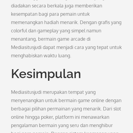
diadakan secara berkala juga memberikan
kesempatan bagi para pemain untuk
memenangkan hadiah menarik. Dengan grafis yang
colorful dan gameplay yang simpel namun
menantang, bermain game arcade di
Mediasitusjudi dapat menjadi cara yang tepat untuk
menghabiskan waktu luang.
Kesimpulan
Mediasitusjudi merupakan tempat yang
menyenangkan untuk bermain game online dengan
berbagai pilihan permainan yang menarik. Dari slot
online hingga poker, platform ini menawarkan
pengalaman bermain yang seru dan menghibur