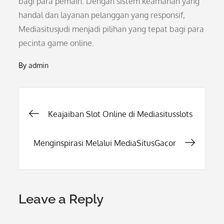
bagi para pemain. Dengan sistem keamanan yang
handal dan layanan pelanggan yang responsif,
Mediasitusjudi menjadi pilihan yang tepat bagi para
pecinta game online.
By
admin
Post
Keajaiban Slot Online di Mediasitusslots
navigation
Menginspirasi Melalui MediaSitusGacor
Leave a Reply