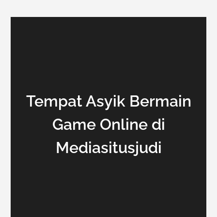
Tempat Asyik Bermain
Game Online di
Mediasitusjudi