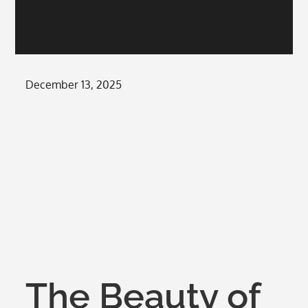
Posted
December 13, 2025
on
The Beauty of