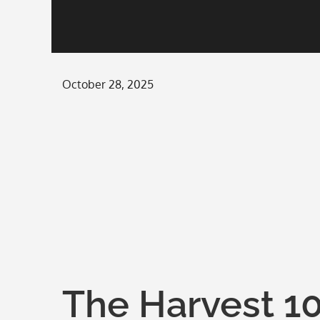
Posted
October 28, 2025
on
The Harvest 1