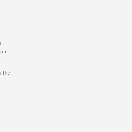
i.
gam.
h
a The