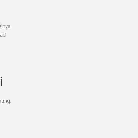
sinya
adi
i
rang.