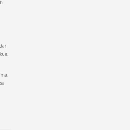
an
dari
kue,
ama.
asa