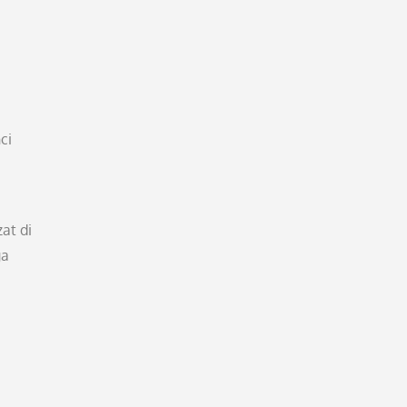
ci
at di
ga