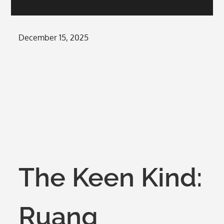
Posted
December 15, 2025
on
The Keen Kind:
Ruang