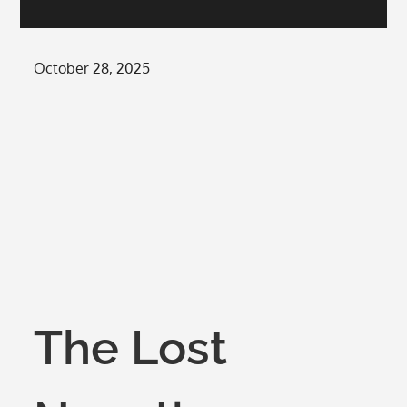
Posted
October 28, 2025
on
The Lost