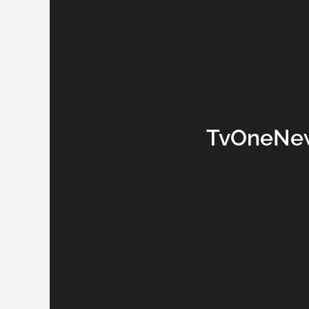
TvOneNews