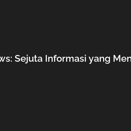
: Sejuta Informasi yang Men