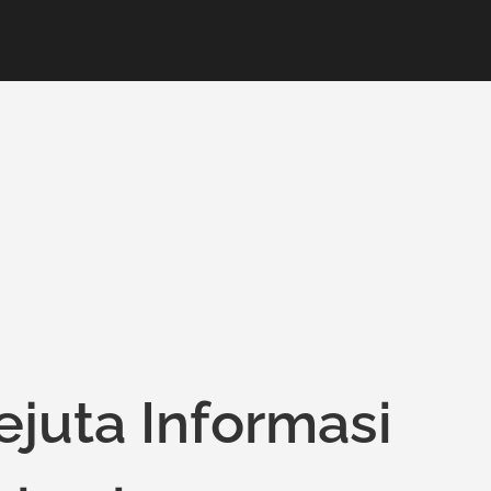
juta Informasi