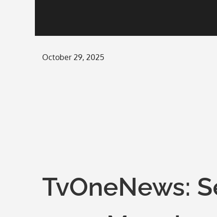
Posted
October 29, 2025
on
TvOneNews: Se