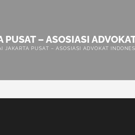
A PUSAT – ASOSIASI ADVOKA
AI JAKARTA PUSAT – ASOSIASI ADVOKAT INDONES