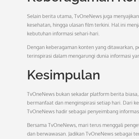
Selain berita utama, TvOneNews juga menyajikan k
kesehatan, hingga ulasan film terkini. Hal ini 
kebutuhan informasi sehari-hari.
Dengan keberagaman konten yang ditawarkan, pem
terinspirasi dalam mengarungi dunia informasi y
Kesimpulan
TvOneNews bukan sekadar platform berita biasa,
bermanfaat dan menginspirasi setiap hari. Dari ke
TvOneNews hadir sebagai penyeimbang informasi 
Bersama TvOneNews, mari terus menggali pengeta
dan berwawasan. Jadikan TvOneNews sebagai t