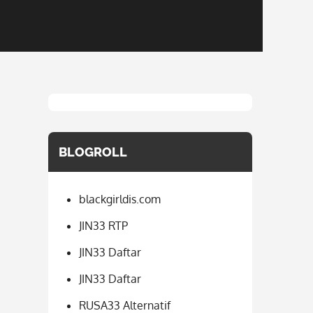
BLOGROLL
blackgirldis.com
JIN33 RTP
JIN33 Daftar
JIN33 Daftar
RUSA33 Alternatif