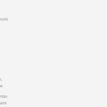
enuhi
n,
e.
rdas
hami