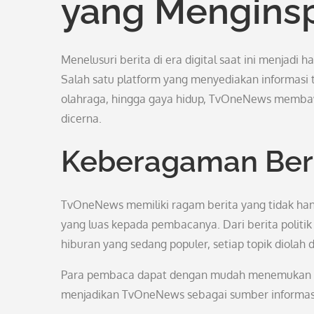
yang Menginsp
Menelusuri berita di era digital saat ini menjadi
Salah satu platform yang menyediakan informasi t
olahraga, hingga gaya hidup, TvOneNews memba
dicerna.
Keberagaman Ber
TvOneNews memiliki ragam berita yang tidak ha
yang luas kepada pembacanya. Dari berita polit
hiburan yang sedang populer, setiap topik diola
Para pembaca dapat dengan mudah menemukan be
menjadikan TvOneNews sebagai sumber informasi y