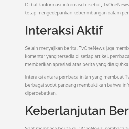
Di balik informasi-informasi tersebut, TvOneNews
tetap mengedepankan keberimbangan dalam pem
Interaksi Aktif
Selain menyajikan berita, TvOneNews juga membe
komentar yang tersedia di setiap artikel, pemb
memberikan apresiasi atas berita yang disuguhka
Interaksi antara pembaca inilah yang membuat T
berbagai sudut pandang membuktikan bahwa infor
diperdebatkan.
Keberlanjutan Ber
Saat membaca berita di TvOneNews, pembaca tida