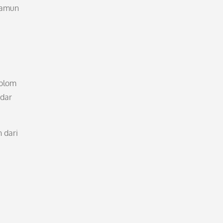
 namun
kolom
adar
 dari