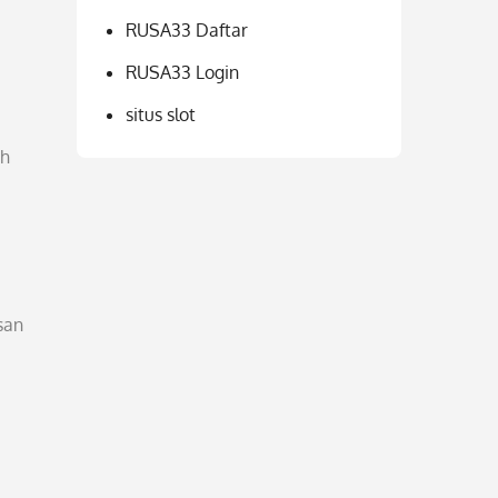
RUSA33 Daftar
RUSA33 Login
situs slot
ah
san