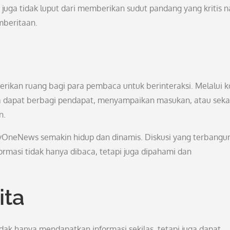
 juga tidak luput dari memberikan sudut pandang yang kritis
beritaan.
rikan ruang bagi para pembaca untuk berinteraksi. Melalui 
aca dapat berbagi pendapat, menyampaikan masukan, atau sek
n.
vOneNews semakin hidup dan dinamis. Diskusi yang terbangun
masi tidak hanya dibaca, tetapi juga dipahami dan
ita
k hanya mendapatkan informasi sekilas, tetapi juga dapat