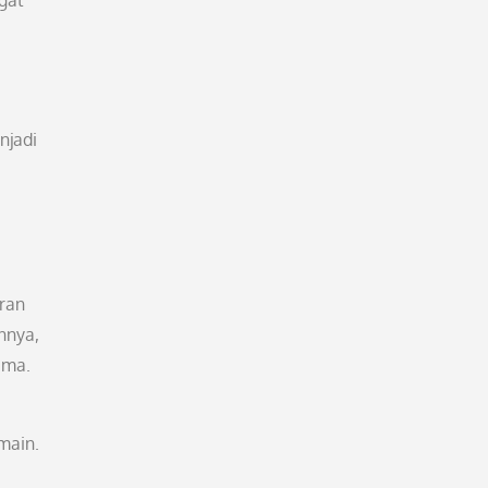
gat
njadi
aran
nnya,
ama.
main.