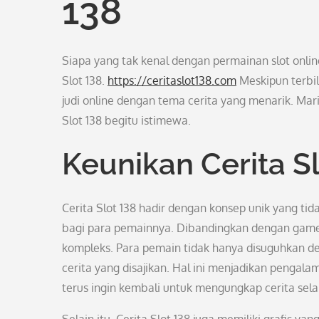
138
Siapa yang tak kenal dengan permainan slot onlin
Slot 138.
https://ceritaslot138.com
Meskipun terbil
judi online dengan tema cerita yang menarik. Mar
Slot 138 begitu istimewa.
Keunikan Cerita Sl
Cerita Slot 138 hadir dengan konsep unik yang 
bagi para pemainnya. Dibandingkan dengan game s
kompleks. Para pemain tidak hanya disuguhkan d
cerita yang disajikan. Hal ini menjadikan penga
terus ingin kembali untuk mengungkap cerita sela