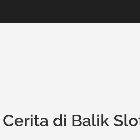
Cerita di Balik Slo