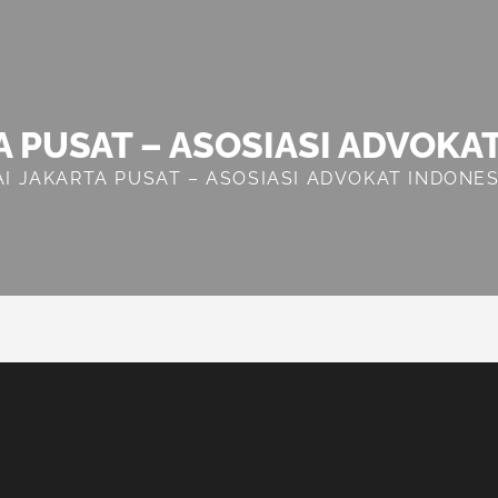
A PUSAT – ASOSIASI ADVOKA
AI JAKARTA PUSAT – ASOSIASI ADVOKAT INDONES