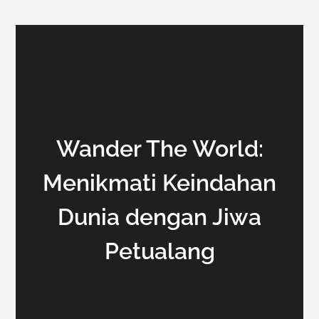
Wander The World:
Menikmati Keindahan
Dunia dengan Jiwa
Petualang