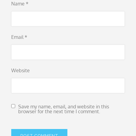
Name
*
Email
*
Website
Save my name, email, and website in this
browser for the next time I comment.