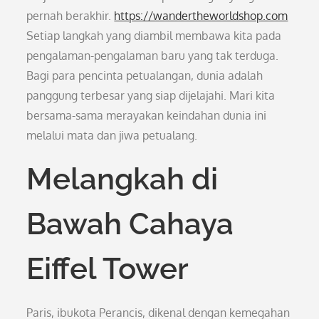
pernah berakhir.
https://wandertheworldshop.com
Setiap langkah yang diambil membawa kita pada
pengalaman-pengalaman baru yang tak terduga.
Bagi para pencinta petualangan, dunia adalah
panggung terbesar yang siap dijelajahi. Mari kita
bersama-sama merayakan keindahan dunia ini
melalui mata dan jiwa petualang.
Melangkah di
Bawah Cahaya
Eiffel Tower
Paris, ibukota Perancis, dikenal dengan kemegahan