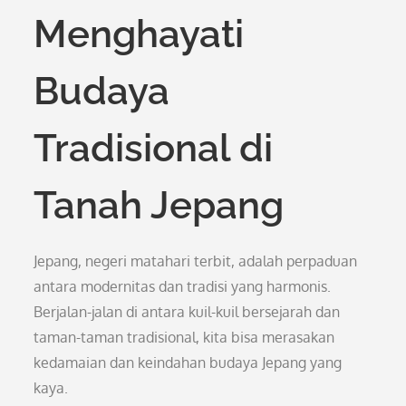
Menghayati
Budaya
Tradisional di
Tanah Jepang
Jepang, negeri matahari terbit, adalah perpaduan
antara modernitas dan tradisi yang harmonis.
Berjalan-jalan di antara kuil-kuil bersejarah dan
taman-taman tradisional, kita bisa merasakan
kedamaian dan keindahan budaya Jepang yang
kaya.