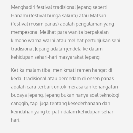
Menghadiri festival tradisional Jepang seperti
Hanami (festival bunga sakura) atau Matsuri
(festival musim panas) adalah pengalaman yang
mempesona. Melihat para wanita berpakaian
kimono warna-warni atau melihat pertunjukan seni
tradisional Jepang adalah jendela ke dalam
kehidupan sehari-hari masyarakat Jepang.
Ketika malam tiba, menikmati ramen hangat di
kedai tradisional atau berendam di onsen panas
adalah cara terbaik untuk merasakan kehangatan
budaya Jepang. Jepang bukan hanya soal teknologi
canggih, tapi juga tentang kesederhanaan dan
keindahan yang terpatri dalam kehidupan sehari-
hari.