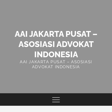
Skip
to
content
AAI JAKARTA PUSAT –
ASOSIASI ADVOKAT
INDONESIA
AAI JAKARTA PUSAT – ASOSIASI
ADVOKAT INDONESIA