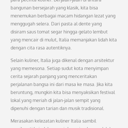
bangunan bersejarah yang klasik, kita bisa
menemukan berbagai macam hidangan lezat yang
menggugah selera. Dari pasta al dente yang
disiram saus tomat segar hingga gelato lembut
yang mencair di mulut, Italia memanjakan lidah kita
dengan cita rasa autentiknya.
Selain kuliner, Italia juga dikenal dengan arsitektur
yang memesona. Setiap sudut kota menyimpan
cerita sejarah panjang yang menceritakan
perjalanan bangsa ini dari masa ke masa. Jika kita
beruntung, mungkin kita bisa menyaksikan festival
lokal yang meriah di jalan-jalan sempit yang
dipenuhi dengan tarian dan musik tradisional.
Merasakan kelezatan kuliner Italia sambil