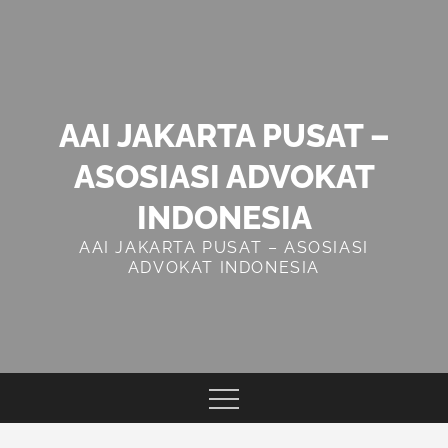
Skip
to
content
AAI JAKARTA PUSAT –
ASOSIASI ADVOKAT
INDONESIA
AAI JAKARTA PUSAT – ASOSIASI
ADVOKAT INDONESIA