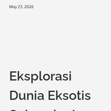
Posted
May 23, 2026
on
Eksplorasi
Dunia Eksotis