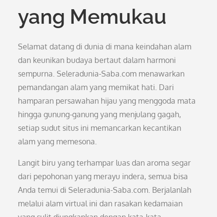
yang Memukau
Selamat datang di dunia di mana keindahan alam
dan keunikan budaya bertaut dalam harmoni
sempurna. Seleradunia-Saba.com menawarkan
pemandangan alam yang memikat hati. Dari
hamparan persawahan hijau yang menggoda mata
hingga gunung-ganung yang menjulang gagah,
setiap sudut situs ini memancarkan kecantikan
alam yang memesona.
Langit biru yang terhampar luas dan aroma segar
dari pepohonan yang merayu indera, semua bisa
Anda temui di Seleradunia-Saba.com. Berjalanlah
melalui alam virtual ini dan rasakan kedamaian