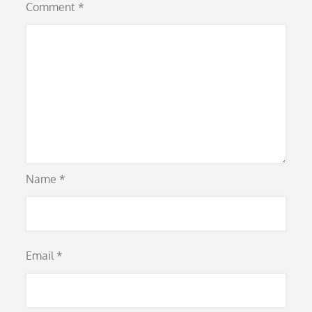
Comment
*
Name
*
Email
*