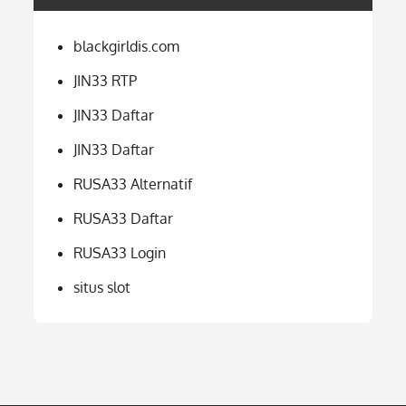
blackgirldis.com
JIN33 RTP
JIN33 Daftar
JIN33 Daftar
RUSA33 Alternatif
RUSA33 Daftar
RUSA33 Login
situs slot