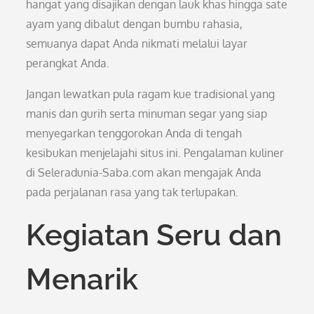
hangat yang disajikan dengan lauk khas hingga sate
ayam yang dibalut dengan bumbu rahasia,
semuanya dapat Anda nikmati melalui layar
perangkat Anda.
Jangan lewatkan pula ragam kue tradisional yang
manis dan gurih serta minuman segar yang siap
menyegarkan tenggorokan Anda di tengah
kesibukan menjelajahi situs ini. Pengalaman kuliner
di Seleradunia-Saba.com akan mengajak Anda
pada perjalanan rasa yang tak terlupakan.
Kegiatan Seru dan
Menarik