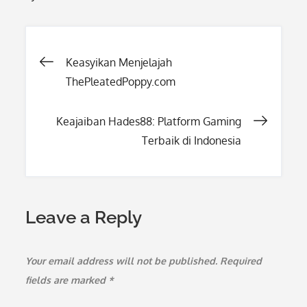
Post
Keasyikan Menjelajah
ThePleatedPoppy.com
navigation
Keajaiban Hades88: Platform Gaming
Terbaik di Indonesia
Leave a Reply
Your email address will not be published.
Required
fields are marked
*