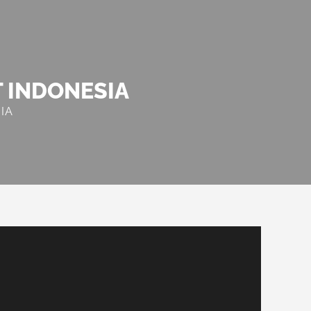
T INDONESIA
IA