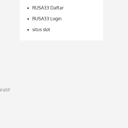
RUSA33 Daftar
RUSA33 Login
situs slot
ratif