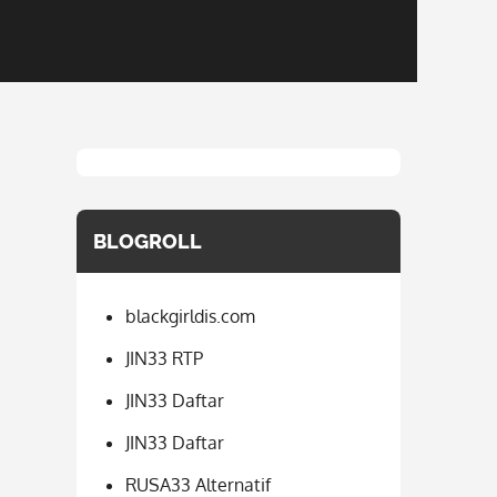
BLOGROLL
blackgirldis.com
JIN33 RTP
JIN33 Daftar
JIN33 Daftar
RUSA33 Alternatif