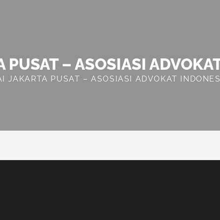
A PUSAT – ASOSIASI ADVOKA
AI JAKARTA PUSAT – ASOSIASI ADVOKAT INDONES