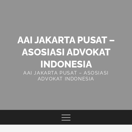
Skip
to
content
AAI JAKARTA PUSAT –
ASOSIASI ADVOKAT
INDONESIA
AAI JAKARTA PUSAT – ASOSIASI
ADVOKAT INDONESIA