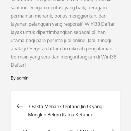
saat ini. Dengan reputasi yang baik, beragam
permainan menarik, bonus menggiurkan, dan
layanan pelanggan yang responsif, Win138 Daftar
layak untuk dipertimbangkan sebagai pilihan
utama bagi para pecinta judi online. Jadi, tunggu
apalagi? Segera daftar dan nikmati pengalaman
bermain yang seru dan menguntungkan di Win138
Daftar!
By
admin
Post
7 Fakta Menarik tentang Jin33 yang
Mungkin Belum Kamu Ketahui
navigation