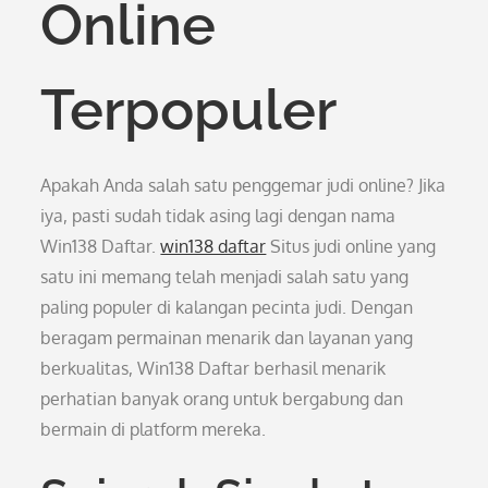
Online
Terpopuler
Apakah Anda salah satu penggemar judi online? Jika
iya, pasti sudah tidak asing lagi dengan nama
Win138 Daftar.
win138 daftar
Situs judi online yang
satu ini memang telah menjadi salah satu yang
paling populer di kalangan pecinta judi. Dengan
beragam permainan menarik dan layanan yang
berkualitas, Win138 Daftar berhasil menarik
perhatian banyak orang untuk bergabung dan
bermain di platform mereka.