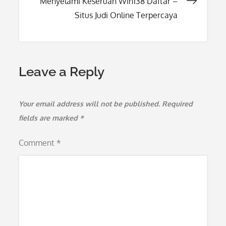
Menyelami Keseruan Win138 Daftar –
Situs Judi Online Terpercaya
Leave a Reply
Your email address will not be published.
Required
fields are marked
*
Comment
*