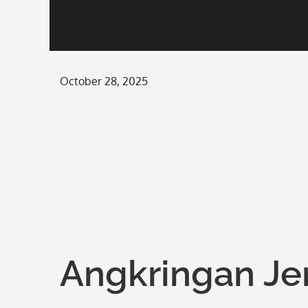
Posted
October 28, 2025
on
Angkringan Je