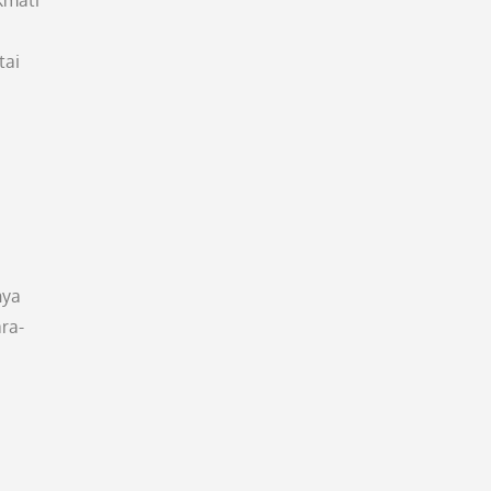
kmati
tai
nya
ra-
a