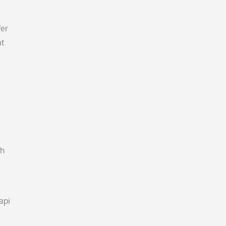
fer
at
uh
a
api