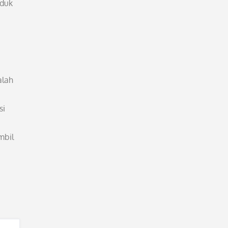
oduk
alah
si
mbil