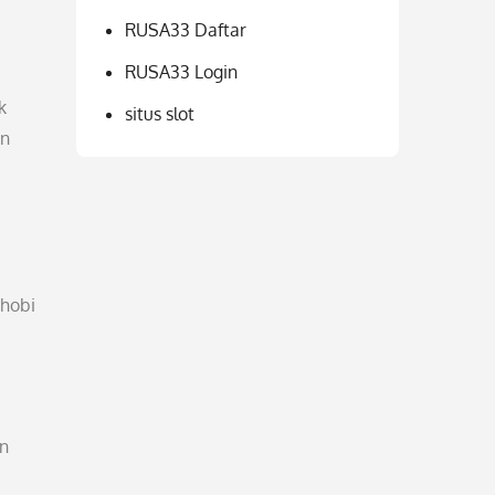
RUSA33 Daftar
RUSA33 Login
k
situs slot
an
 hobi
in