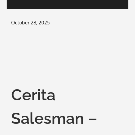
Posted
October 28, 2025
on
Cerita
Salesman –