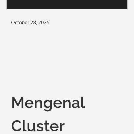
Posted
October 28, 2025
on
Mengenal
Cluster