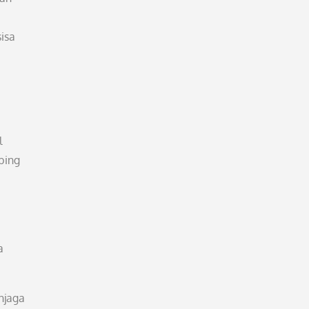
isa
l
bing
a
njaga