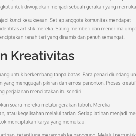
rangkul untuk diwujudkan menjadi sebuah gerakan yang memuka
enjadi kunci kesuksesan. Setiap anggota komunitas mendapat
entitas artistik mereka. Saling memberi dan menerima ump
enciptakan ranah tari yang dinamis dan penuh semangat.
n Kreativitas
 ruang untuk berkembang tanpa batas. Para penari diundang u
n yang menggugah pikiran dan emosi penonton. Proses kreatif
ng perjalanan menciptakan itu sendiri.
ukan suara mereka melalui gerakan tubuh. Mereka
, atau kegelisahan melalui tarian. Setiap latihan menjadi m
ntuk menciptakan karya yang memukau.
g latihan, tetapi juga merambah ke panggung. Melalui pertunju