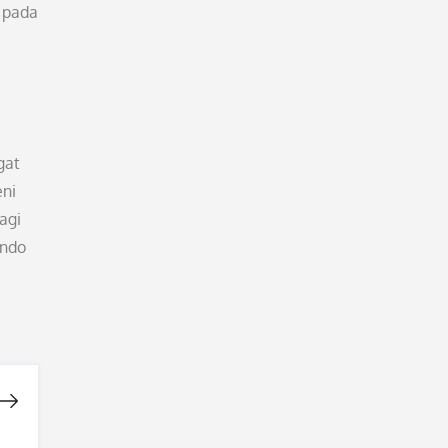
k pada
gat
eni
agi
Indo