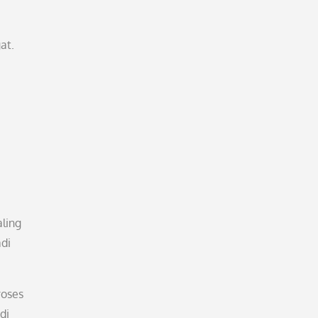
at.
aling
di
roses
di