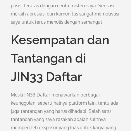
posisi teratas dengan cerita misteri saya. Sensasi
meraih apresiasi dari komunitas sangat memotivasi
saya untuk terus menulis dengan semangat.
Kesempatan dan
Tantangan di
JIN33 Daftar
Meski JIN33 Daftar menawarkan berbagai
keunggulan, seperti halnya platform lain, tentu ada
juga tantangan yang harus dihadapi. Salah satu
tantangan yang saya rasakan adalah sulitnya
memperoleh eksposur yang luas untuk karya yang