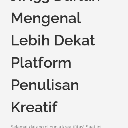
Mengenal
Lebih Dekat
Platform
Penulisan
Kreatif
Selamat datang di dunia kreatifitas! Saat ini,