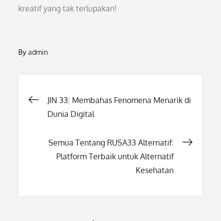
kreatif yang tak terlupakan!
By
admin
Post
JIN 33: Membahas Fenomena Menarik di
Dunia Digital
navigation
Semua Tentang RUSA33 Alternatif:
Platform Terbaik untuk Alternatif
Kesehatan