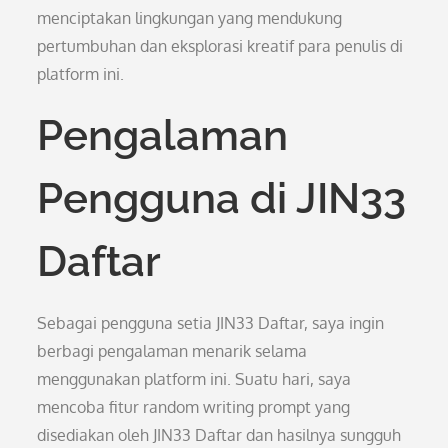
menciptakan lingkungan yang mendukung
pertumbuhan dan eksplorasi kreatif para penulis di
platform ini.
Pengalaman
Pengguna di JIN33
Daftar
Sebagai pengguna setia JIN33 Daftar, saya ingin
berbagi pengalaman menarik selama
menggunakan platform ini. Suatu hari, saya
mencoba fitur random writing prompt yang
disediakan oleh JIN33 Daftar dan hasilnya sungguh