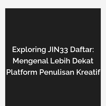
Exploring JIN33 Daftar:
Mengenal Lebih Dekat
Platform Penulisan Kreatif