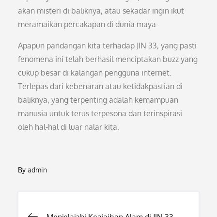
akan misteri di baliknya, atau sekadar ingin ikut
meramaikan percakapan di dunia maya.
Apapun pandangan kita terhadap JIN 33, yang pasti
fenomena ini telah berhasil menciptakan buzz yang
cukup besar di kalangan pengguna internet.
Terlepas dari kebenaran atau ketidakpastian di
baliknya, yang terpenting adalah kemampuan
manusia untuk terus terpesona dan terinspirasi
oleh hal-hal di luar nalar kita.
By
admin