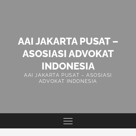
Skip
to
content
AAI JAKARTA PUSAT –
ASOSIASI ADVOKAT
INDONESIA
AAI JAKARTA PUSAT – ASOSIASI
ADVOKAT INDONESIA