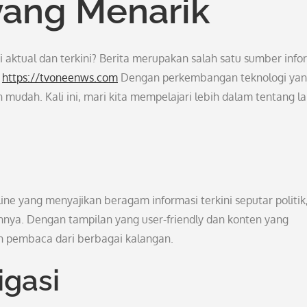
yang Menarik
i aktual dan terkini? Berita merupakan salah satu sumber info
.
https://tvoneenws.com
Dengan perkembangan teknologi ya
 mudah. Kali ini, mari kita mempelajari lebih dalam tentang 
ne yang menyajikan beragam informasi terkini seputar politik
innya. Dengan tampilan yang user-friendly dan konten yang
n pembaca dari berbagai kalangan.
igasi