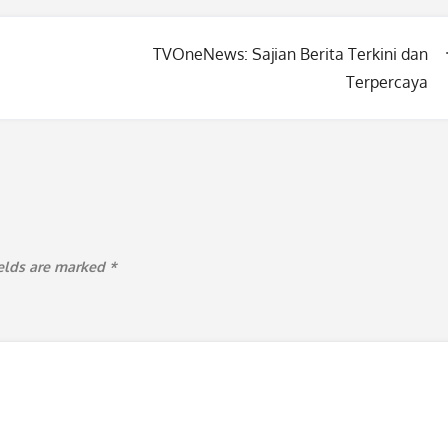
TVOneNews: Sajian Berita Terkini dan
Terpercaya
ields are marked
*