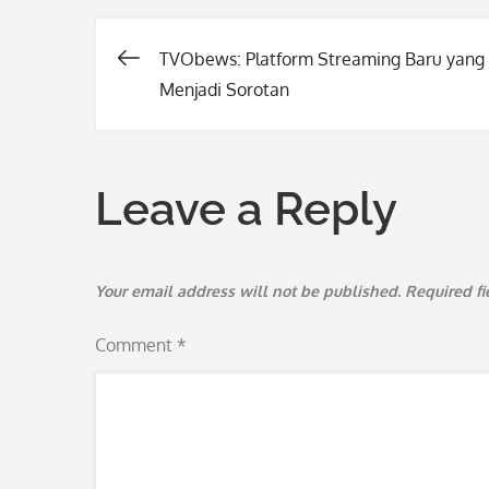
TVObews: Platform Streaming Baru yang
Post
Menjadi Sorotan
navigation
Leave a Reply
Your email address will not be published.
Required f
Comment
*