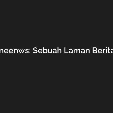
neenws: Sebuah Laman Berit