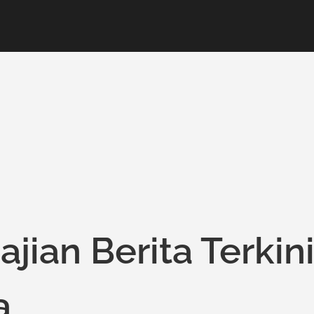
ian Berita Terkin
a