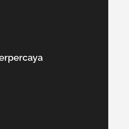
Terpercaya