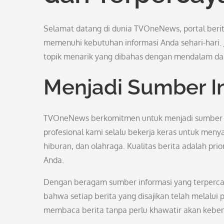
Selamat datang di dunia TVOneNews, portal berit
memenuhi kebutuhan informasi Anda sehari-hari.
topik menarik yang dibahas dengan mendalam da
Menjadi Sumber I
TVOneNews berkomitmen untuk menjadi sumber in
profesional kami selalu bekerja keras untuk menyaj
hiburan, dan olahraga. Kualitas berita adalah pr
Anda.
Dengan beragam sumber informasi yang terperc
bahwa setiap berita yang disajikan telah melalui p
membaca berita tanpa perlu khawatir akan kebe