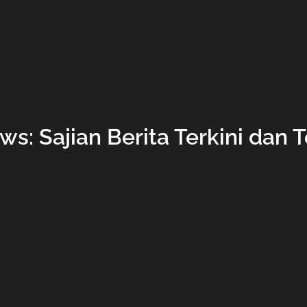
: Sajian Berita Terkini dan 