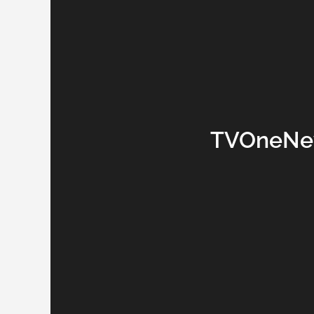
TVOneNews