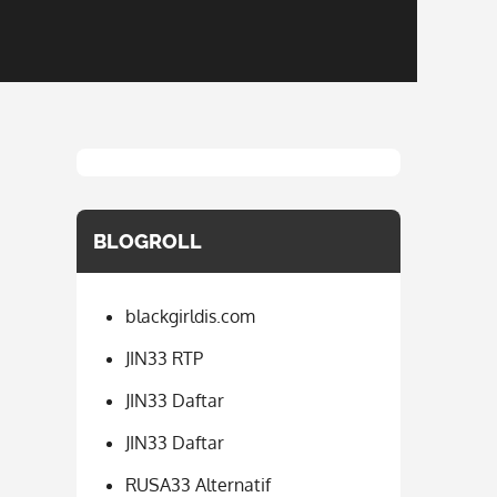
BLOGROLL
blackgirldis.com
JIN33 RTP
i
JIN33 Daftar
JIN33 Daftar
RUSA33 Alternatif