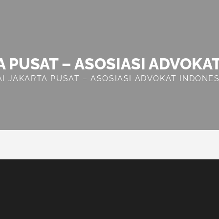
A PUSAT – ASOSIASI ADVOKA
AI JAKARTA PUSAT – ASOSIASI ADVOKAT INDONES