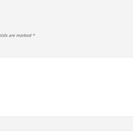
ields are marked
*