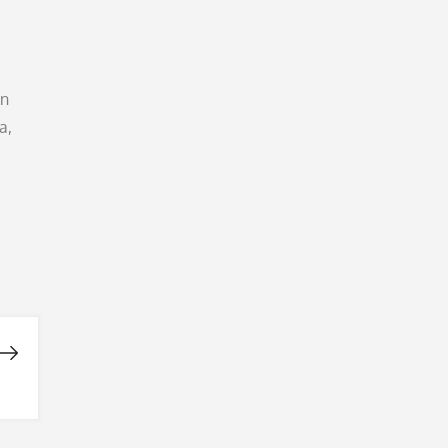
an
a,