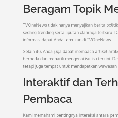
Beragam Topik Me
TVOneNews tidak hanya menyajikan berita politik
sedang trending serta liputan olahraga terbaru. Da
informasi dapat Anda temukan di TVOneNews.
Selain itu, Anda juga dapat membaca artikel-art
berbeda dan menarik mengenai isu-isu terkini. D
tetapi juga tempat untuk mendapatkan wawasan 
Interaktif dan Te
Pembaca
Kami memahami pentingnya interaksi antara pe