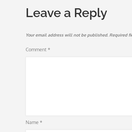
Leave a Reply
Your email address will not be published.
Required f
Comment
*
Name
*