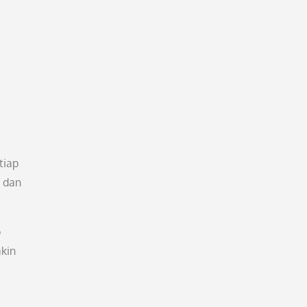
tiap
a dan
p
kin