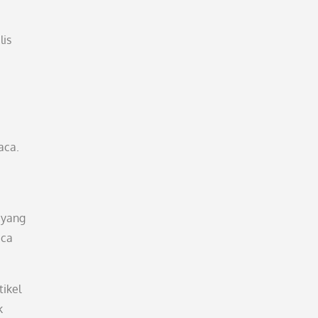
lis
aca.
 yang
aca
tikel
k