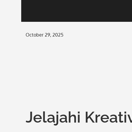
Posted
October 29, 2025
on
Jelajahi Kreat