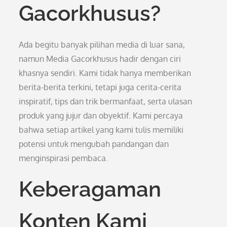
Gacorkhusus?
Ada begitu banyak pilihan media di luar sana,
namun Media Gacorkhusus hadir dengan ciri
khasnya sendiri. Kami tidak hanya memberikan
berita-berita terkini, tetapi juga cerita-cerita
inspiratif, tips dan trik bermanfaat, serta ulasan
produk yang jujur dan obyektif. Kami percaya
bahwa setiap artikel yang kami tulis memiliki
potensi untuk mengubah pandangan dan
menginspirasi pembaca.
Keberagaman
Konten Kami