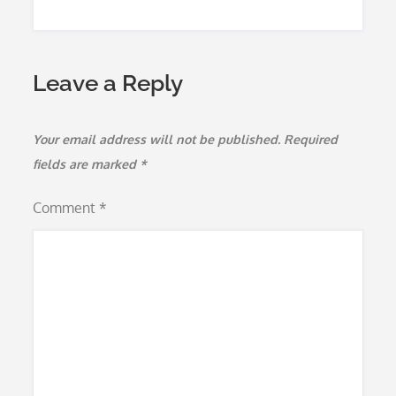
Leave a Reply
Your email address will not be published.
Required
fields are marked
*
Comment
*