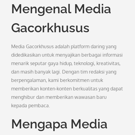
Mengenal Media
Gacorkhusus
Media Gacorkhusus adalah platform daring yang
didedikasikan untuk menyajikan berbagai informasi
menarik seputar gaya hidup, teknologi, kreativitas,
dan masih banyak lagi. Dengan tim redaksi yang
berpengalaman, kami berkomitmen untuk
memberikan konten-konten berkualitas yang dapat
menghibur dan memberikan wawasan baru
kepada pembaca.
Mengapa Media