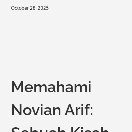
Posted
October 28, 2025
on
Memahami
Novian Arif: