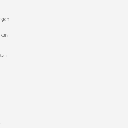
ngan
akan
ukan
a