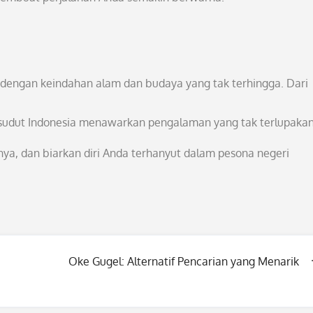
dengan keindahan alam dan budaya yang tak terhingga. Dari
p sudut Indonesia menawarkan pengalaman yang tak terlupakan
atnya, dan biarkan diri Anda terhanyut dalam pesona negeri
Oke Gugel: Alternatif Pencarian yang Menarik