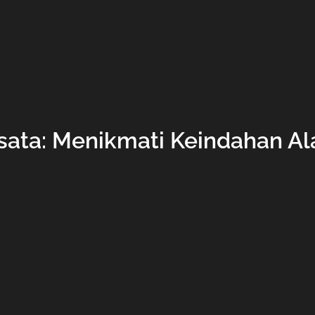
sata: Menikmati Keindahan A