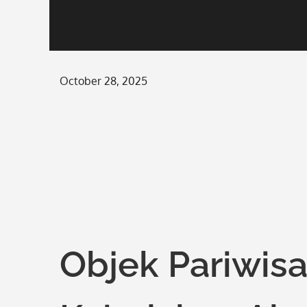
Posted
October 28, 2025
on
Objek Pariwisa