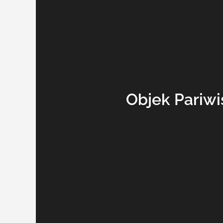
Objek Pariwi