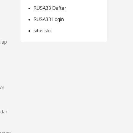
RUSA33 Daftar
RUSA33 Login
situs slot
iap
nya
adar