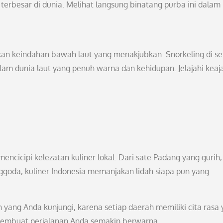
rbesar di dunia. Melihat langsung binatang purba ini dalam
an keindahan bawah laut yang menakjubkan. Snorkeling di se
 dunia laut yang penuh warna dan kehidupan. Jelajahi keaj
encicipi kelezatan kuliner lokal. Dari sate Padang yang gurih,
ggoda, kuliner Indonesia memanjakan lidah siapa pun yang
yang Anda kunjungi, karena setiap daerah memiliki cita rasa
n membuat perjalanan Anda semakin berwarna.