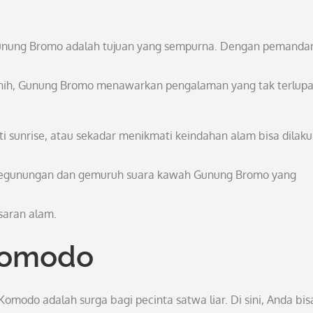
Gunung Bromo adalah tujuan yang sempurna. Dengan pemanda
 jernih, Gunung Bromo menawarkan pengalaman yang tak terlup
ti sunrise, atau sekadar menikmati keindahan alam bisa dilak
 pegunungan dan gemuruh suara kawah Gunung Bromo yang
aran alam.
Komodo
modo adalah surga bagi pecinta satwa liar. Di sini, Anda bis