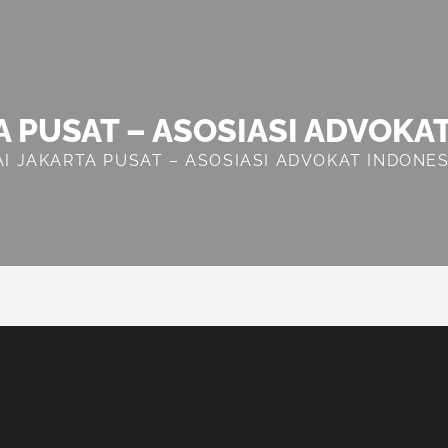
A PUSAT – ASOSIASI ADVOKA
AI JAKARTA PUSAT – ASOSIASI ADVOKAT INDONES