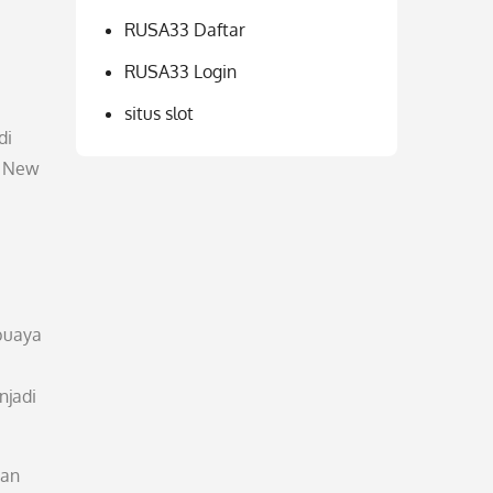
RUSA33 Daftar
RUSA33 Login
situs slot
di
i New
 buaya
njadi
han