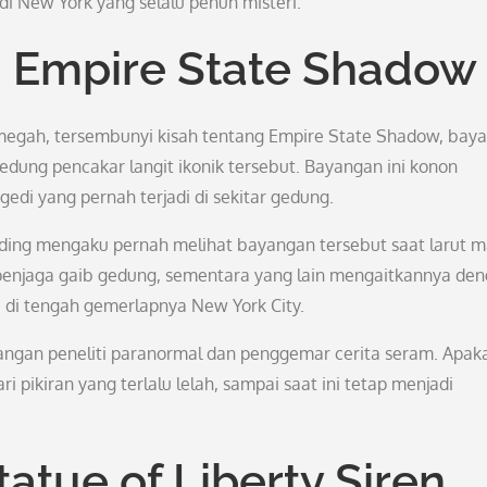
 New York yang selalu penuh misteri.
 Empire State Shadow
megah, tersembunyi kisah tentang Empire State Shadow, bay
 gedung pencakar langit ikonik tersebut. Bayangan ini konon
edi yang pernah terjadi di sekitar gedung.
lding mengaku pernah melihat bayangan tersebut saat larut 
penjaga gaib gedung, sementara yang lain mengaitkannya de
 di tengah gemerlapnya New York City.
langan peneliti paranormal dan penggemar cerita seram. Apak
i pikiran yang terlalu lelah, sampai saat ini tetap menjadi
atue of Liberty Siren