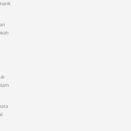
narik
tan
ukah
uk
malam
mata
al