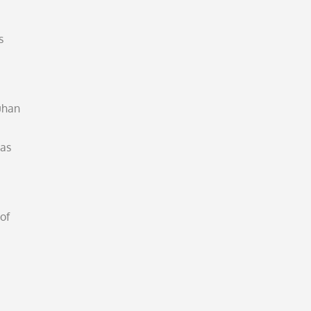
s
uhan
tas
of