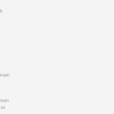
.
rk
araan
emuan
ini