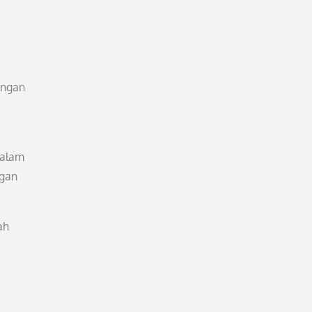
angan
malam
ngan
ah