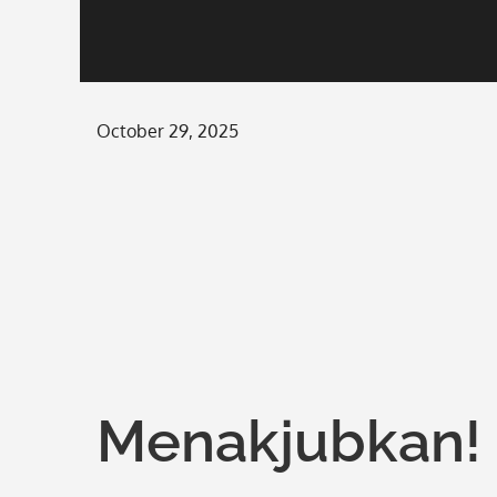
Posted
October 29, 2025
on
Menakjubkan! 